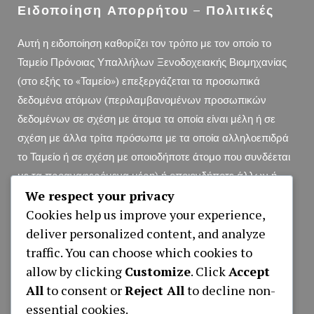
Ειδοποίηση Απορρήτου – Πολιτικές
Αυτή η ειδοποίηση καθορίζει τον τρόπο με τον οποίο το
Ταμείο Πρόνοιας Υπαλλήλων Ξενοδοχειακής Βιομηχανίας
(στο εξής το «Ταμείο») επεξεργάζεται τα προσωπικά
δεδομένα ατόμων (περιλαμβανομένων προσωπικών
δεδομένων σε σχέση με άτομα τα οποία είναι μέλη ή σε
σχέση με άλλα τρίτα πρόσωπα με τα οποία αλληλοεπιδρά
το Ταμείο ή σε σχέση με οποιοδήποτε άτομο που συνδέεται
με τα προαναφερόμενα μέρη) ή οποιονδήποτε άλλων ή
We respect your privacy
διαφορετικά.
Ειδοποίηση Απορρήτου (pdf File)
Cookies help us improve your experience,
deliver personalized content, and analyze
traffic. You can choose which cookies to
Αιτήσεις
allow by clicking
Customize
. Click
Accept
All
to consent or
Reject All
to decline non-
ΑΙΤΗΣΗ ΕΓΓΡΑΦΗΣ ΝΕΟΥ ΜΕΛΟΥΣ
essential cookies.