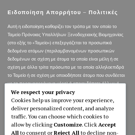
Ειδοποίηση Απορρήτου – Πολιτικές
Αυτή η ειδοποίηση καθορίζει τον τρόπο με τον οποίο το
Ταμείο Πρόνοιας Υπαλλήλων Ξενοδοχειακής Βιομηχανίας
(στο εξής το «Ταμείο») επεξεργάζεται τα προσωπικά
δεδομένα ατόμων (περιλαμβανομένων προσωπικών
δεδομένων σε σχέση με άτομα τα οποία είναι μέλη ή σε
σχέση με άλλα τρίτα πρόσωπα με τα οποία αλληλοεπιδρά
το Ταμείο ή σε σχέση με οποιοδήποτε άτομο που συνδέεται
με τα προαναφερόμενα μέρη) ή οποιονδήποτε άλλων ή
We respect your privacy
διαφορετικά.
Ειδοποίηση Απορρήτου (pdf File)
Cookies help us improve your experience,
deliver personalized content, and analyze
traffic. You can choose which cookies to
Αιτήσεις
allow by clicking
Customize
. Click
Accept
All
to consent or
Reject All
to decline non-