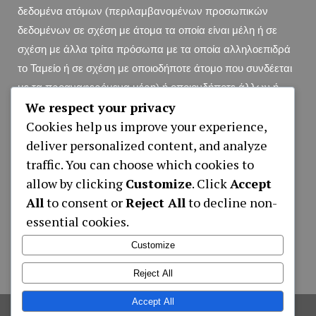
δεδομένα ατόμων (περιλαμβανομένων προσωπικών
δεδομένων σε σχέση με άτομα τα οποία είναι μέλη ή σε
σχέση με άλλα τρίτα πρόσωπα με τα οποία αλληλοεπιδρά
το Ταμείο ή σε σχέση με οποιοδήποτε άτομο που συνδέεται
με τα προαναφερόμενα μέρη) ή οποιονδήποτε άλλων ή
We respect your privacy
διαφορετικά.
Ειδοποίηση Απορρήτου (pdf File)
Cookies help us improve your experience,
deliver personalized content, and analyze
traffic. You can choose which cookies to
Αιτήσεις
allow by clicking
Customize
. Click
Accept
All
to consent or
Reject All
to decline non-
ΑΙΤΗΣΗ ΕΓΓΡΑΦΗΣ ΝΕΟΥ ΜΕΛΟΥΣ
essential cookies.
ΑΙΤΗΣΗ ΣΥΝΑΨΗΣ ΔΑΝΕΙΟΥ ΜΟΝΟ
ΗΛΕΚΤΡΟΝΙΚΑ
Customize
ΑΙΤΗΣΗ ΑΝΑΛΗΨΗΣ ΕΙΣΦΟΡΩΝ
Reject All
Accept All
©
2026
Hotel Employees Provident Fund
,