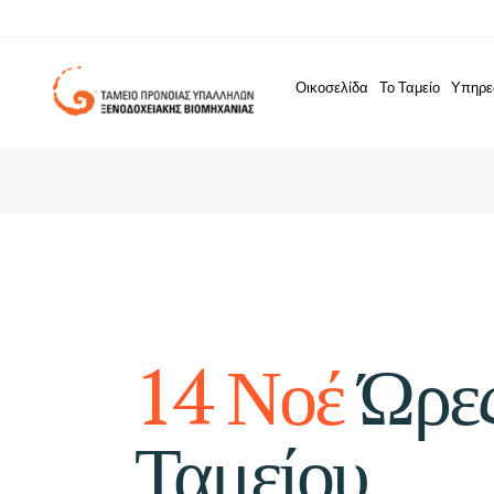
Οικοσελίδα
Το Ταμείο
Υπηρε
14 Νοέ
Ώρες
Ταμείου